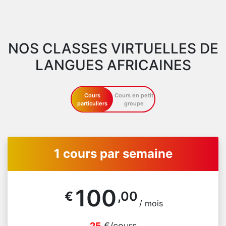
NOS CLASSES VIRTUELLES DE
LANGUES AFRICAINES
Cours
Cours en petit
particuliers
groupe
1 cours par semaine
100
€
,00
/ mois
25
€/cours